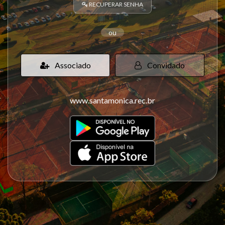
RECUPERAR SENHA
ou
Associado
Convidado
www.santamonica.rec.br